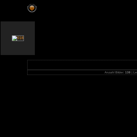
Public Race Days - Hockenheim, Deutschland 
Anzahl Bilder:
138
| Le