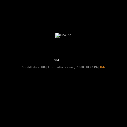
- Hockenheim, Deutschland - 4.-5. August 2012
024
Anzahl Bilder:
138
| Letzte Aktualisierung:
18.02.13 22:24
|
Hilfe