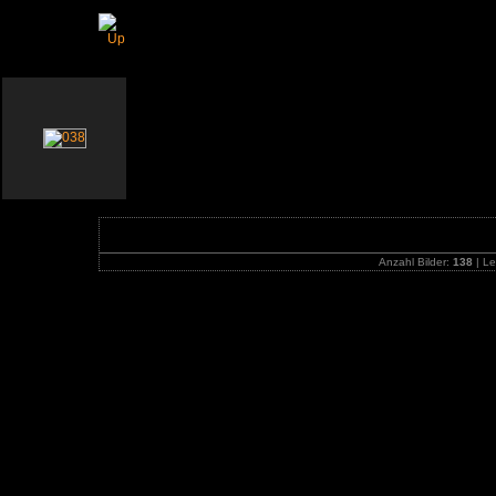
Public Race Days - Hockenheim, Deutschland 
Anzahl Bilder:
138
| Le