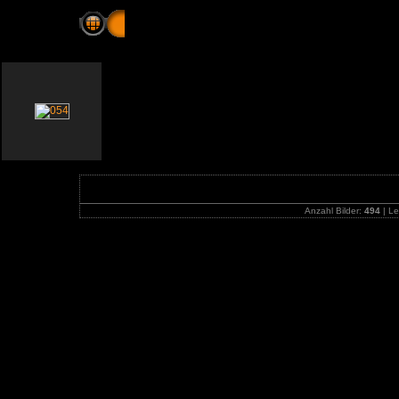
23. US-Car Treffen - Sulgen, Schweiz - 24. Ju
Anzahl Bilder:
494
| Le