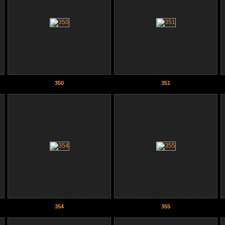
350
351
354
355