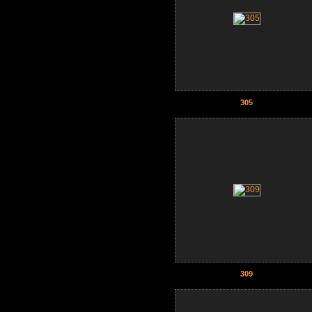
305
309