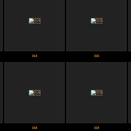
314
315
318
319