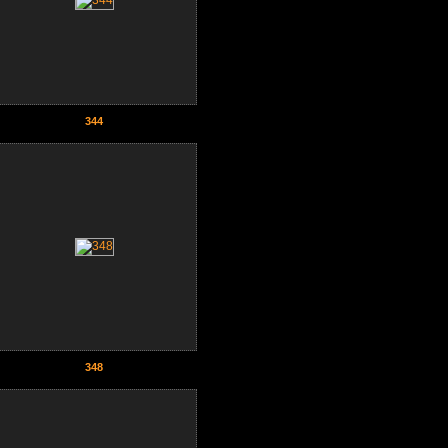
344
348