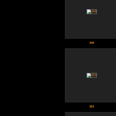
349
353