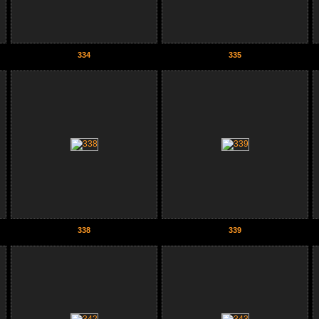
334
335
338
339