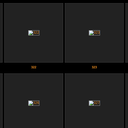
322
323