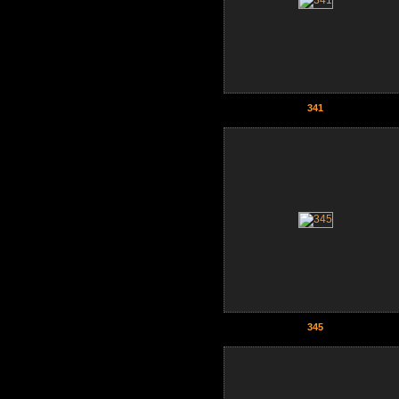
341
345