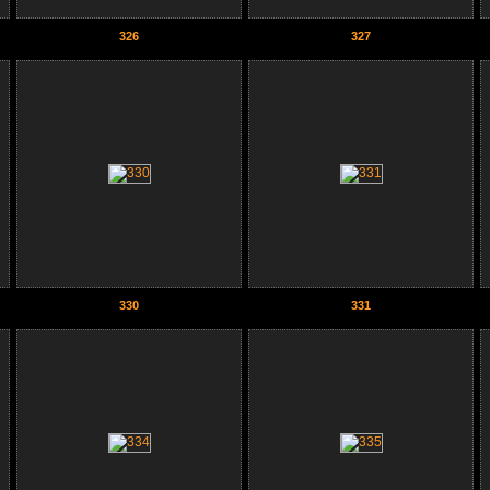
326
327
330
331