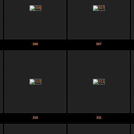
306
307
310
311