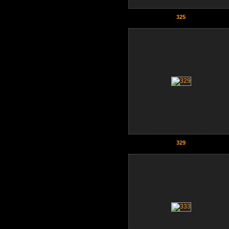
325
329