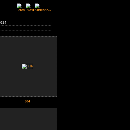
014
2014
304