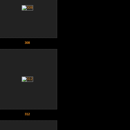
308
312