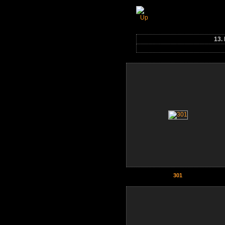
13. Double Six US 
13.
301