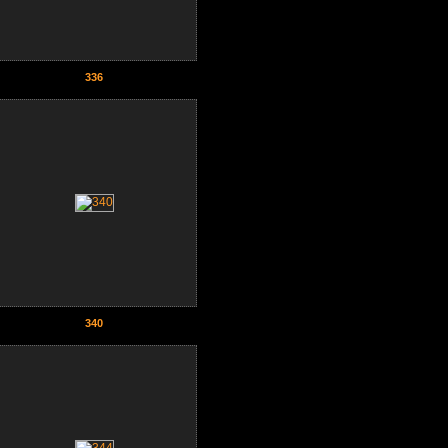
336
340