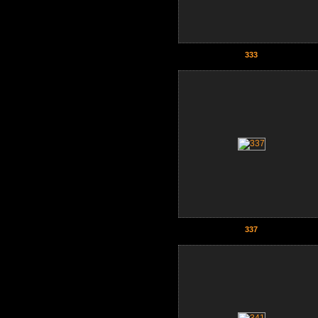
333
337