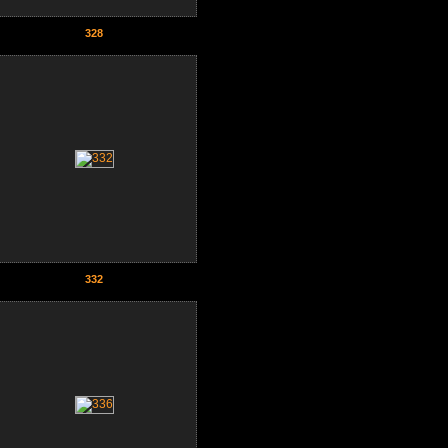
328
332