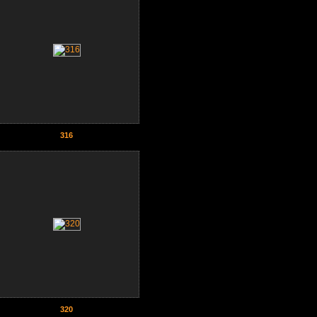
316
320