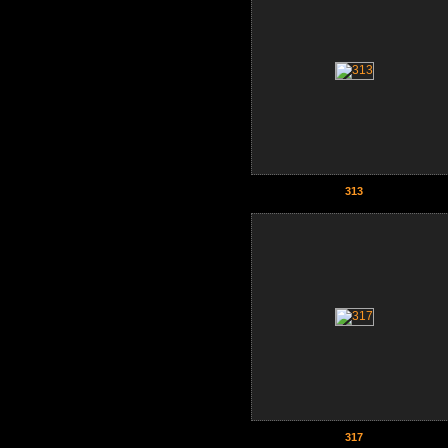
313
317