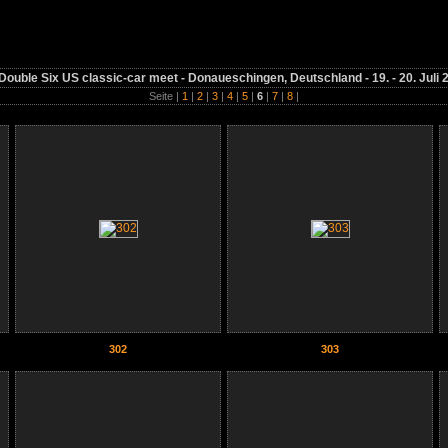
classic-car meet - Donaueschingen, Deutschland - 19. - 20. Juli 2
 Double Six US classic-car meet - Donaueschingen, Deutschland - 19. - 20. Juli 
Seite |
1
|
2
|
3
|
4
|
5
|
6
|
7
|
8
|
302
303