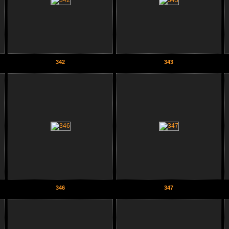
342
343
346
347