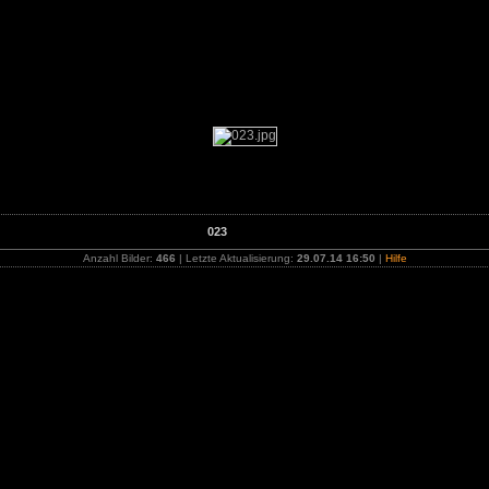
classic-car meet - Donaueschingen, Deutschland - 19. - 20. Juli 2
023
Anzahl Bilder:
466
| Letzte Aktualisierung:
29.07.14 16:50
|
Hilfe