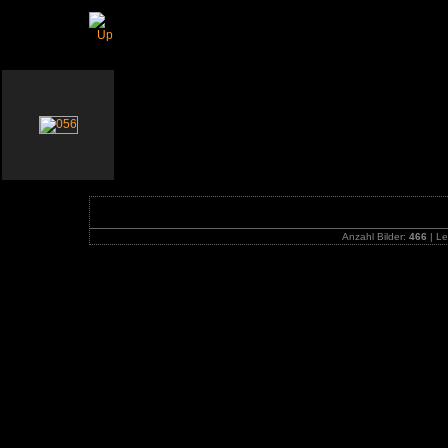
13. Double Six US classic-car meet - Donaues
Anzahl Bilder:
466
| Le