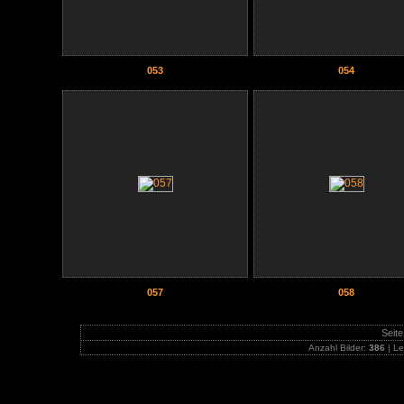
053
054
057
058
Seite
Anzahl Bilder:
386
| Le