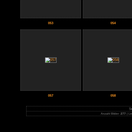
053
054
057
058
Se
Anzahl Bilder:
277
| Le