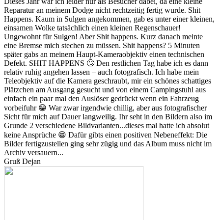
Dieses Jahr war ich leider nur als Besucher dabei, da eine kleine
Reparatur an meinem Dodge nicht rechtzeitig fertig wurde. Shit
Happens. Kaum in Sulgen angekommen, gab es unter einer kleinen,
einsamen Wolke tatsächlich einen kleinen Regenschauer!
Ungewohnt für Sulgen! Aber Shit happens. Kurz danach meinte
eine Bremse mich stechen zu müssen. Shit happens? 5 Minuten
später gabs an meinem Haupt-Kameraobjektiv einen technischen
Defekt. SHIT HAPPENS 🙄 Den restlichen Tag habe ich es dann
relativ ruhig angehen lassen – auch fotografisch. Ich habe mein
Teleobjektiv auf die Kamera geschraubt, mir ein schönes schattiges
Plätzchen am Ausgang gesucht und von einem Campingstuhl aus
einfach ein paar mal den Auslöser gedrückt wenn ein Fahrzeug
vorbeifuhr 😁 War zwar irgendwie chillig, aber aus fotografischer
Sicht für mich auf Dauer langweilig. Ihr seht in den Bildern also im
Grunde 2 verschiedene Bildvarianten...dieses mal hatte ich absolut
keine Ansprüche 😁 Dafür gibts einen positiven Nebeneffekt: Die
Bilder fertigzustellen ging sehr zügig und das Album muss nicht im
Archiv versauern...
Gruß Dejan